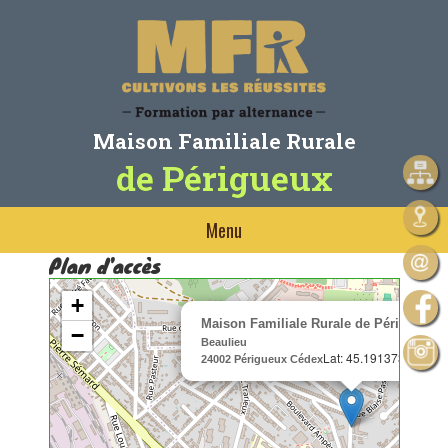
Maison Familiale Rurale
de Périgueux
Menu
Plan d'accès
+
Maison Familiale Rurale de Périgueux
20
−
Beaulieu
Lat: 45.191373; Long 
24002 Périgueux Cédex